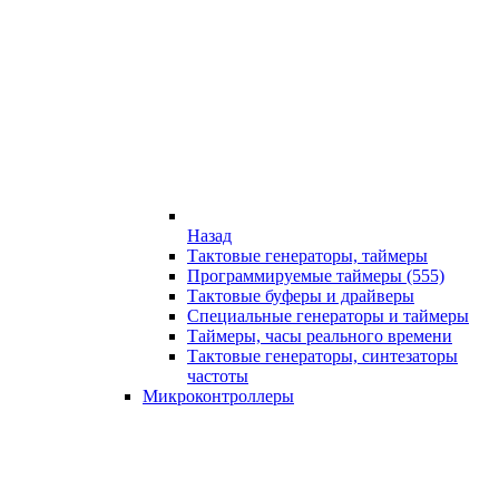
Назад
Тактовые генераторы, таймеры
Программируемые таймеры (555)
Тактовые буферы и драйверы
Специальные генераторы и таймеры
Таймеры, часы реального времени
Тактовые генераторы, синтезаторы
частоты
Микроконтроллеры