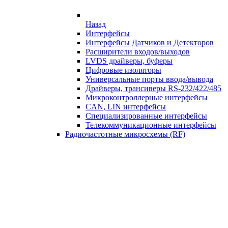
Назад
Интерфейсы
Интерфейсы Датчиков и Детекторов
Расширители входов/выходов
LVDS драйверы, буферы
Цифровые изоляторы
Универсальные порты ввода/вывода
Драйверы, трансиверы RS-232/422/485
Микроконтроллерные интерфейсы
CAN, LIN интерфейсы
Специализированные интерфейсы
Телекоммуникационные интерфейсы
Радиочастотные микросхемы (RF)