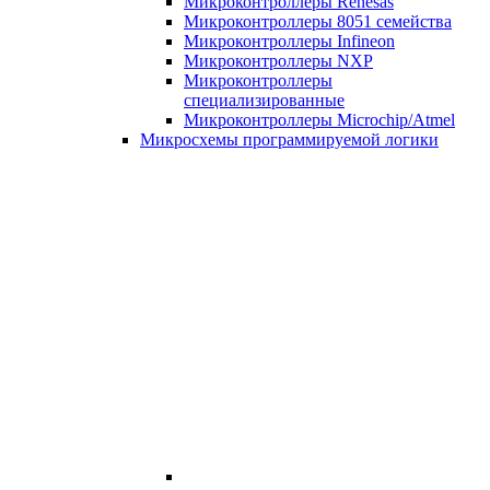
Микроконтроллеры Renesas
Микроконтроллеры 8051 семейства
Микроконтроллеры Infineon
Микроконтроллеры NXP
Микроконтроллеры
специализированные
Микроконтроллеры Microchip/Atmel
Микросхемы программируемой логики