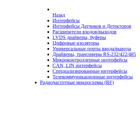
Назад
Интерфейсы
Интерфейсы Датчиков и Детекторов
Расширители входов/выходов
LVDS драйверы, буферы
Цифровые изоляторы
Универсальные порты ввода/вывода
Драйверы, трансиверы RS-232/422/485
Микроконтроллерные интерфейсы
CAN, LIN интерфейсы
Специализированные интерфейсы
Телекоммуникационные интерфейсы
Радиочастотные микросхемы (RF)