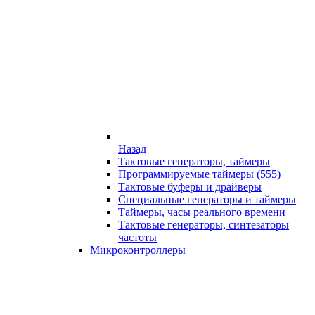
Назад
Тактовые генераторы, таймеры
Программируемые таймеры (555)
Тактовые буферы и драйверы
Специальные генераторы и таймеры
Таймеры, часы реального времени
Тактовые генераторы, синтезаторы
частоты
Микроконтроллеры