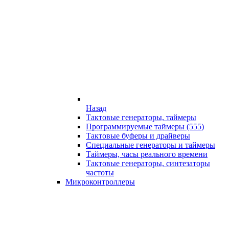
Назад
Тактовые генераторы, таймеры
Программируемые таймеры (555)
Тактовые буферы и драйверы
Специальные генераторы и таймеры
Таймеры, часы реального времени
Тактовые генераторы, синтезаторы
частоты
Микроконтроллеры