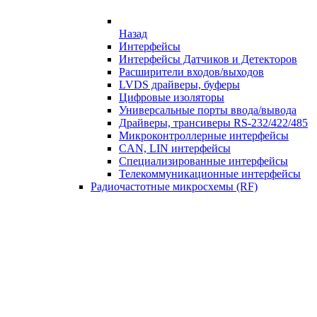
Назад
Интерфейсы
Интерфейсы Датчиков и Детекторов
Расширители входов/выходов
LVDS драйверы, буферы
Цифровые изоляторы
Универсальные порты ввода/вывода
Драйверы, трансиверы RS-232/422/485
Микроконтроллерные интерфейсы
CAN, LIN интерфейсы
Специализированные интерфейсы
Телекоммуникационные интерфейсы
Радиочастотные микросхемы (RF)