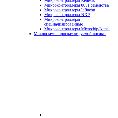
Микроконтроллеры Renesas
Микроконтроллеры 8051 семейства
Микроконтроллеры Infineon
Микроконтроллеры NXP
Микроконтроллеры
специализированные
Микроконтроллеры Microchip/Atmel
Микросхемы программируемой логики