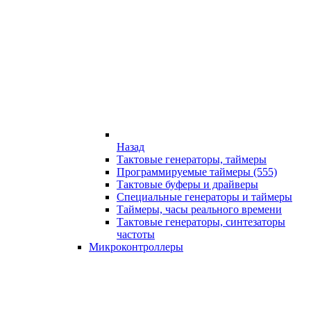
Назад
Тактовые генераторы, таймеры
Программируемые таймеры (555)
Тактовые буферы и драйверы
Специальные генераторы и таймеры
Таймеры, часы реального времени
Тактовые генераторы, синтезаторы
частоты
Микроконтроллеры