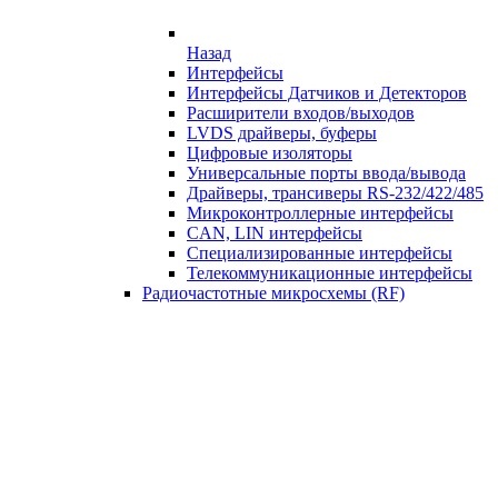
Назад
Интерфейсы
Интерфейсы Датчиков и Детекторов
Расширители входов/выходов
LVDS драйверы, буферы
Цифровые изоляторы
Универсальные порты ввода/вывода
Драйверы, трансиверы RS-232/422/485
Микроконтроллерные интерфейсы
CAN, LIN интерфейсы
Специализированные интерфейсы
Телекоммуникационные интерфейсы
Радиочастотные микросхемы (RF)