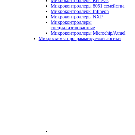
Микроконтроллеры Renesas
Микроконтроллеры 8051 семейства
Микроконтроллеры Infineon
Микроконтроллеры NXP
Микроконтроллеры
специализированные
Микроконтроллеры Microchip/Atmel
Микросхемы программируемой логики