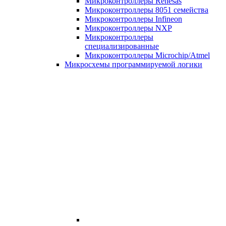
Микроконтроллеры Renesas
Микроконтроллеры 8051 семейства
Микроконтроллеры Infineon
Микроконтроллеры NXP
Микроконтроллеры
специализированные
Микроконтроллеры Microchip/Atmel
Микросхемы программируемой логики