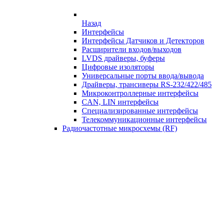
Назад
Интерфейсы
Интерфейсы Датчиков и Детекторов
Расширители входов/выходов
LVDS драйверы, буферы
Цифровые изоляторы
Универсальные порты ввода/вывода
Драйверы, трансиверы RS-232/422/485
Микроконтроллерные интерфейсы
CAN, LIN интерфейсы
Специализированные интерфейсы
Телекоммуникационные интерфейсы
Радиочастотные микросхемы (RF)