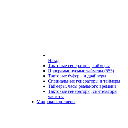
Назад
Тактовые генераторы, таймеры
Программируемые таймеры (555)
Тактовые буферы и драйверы
Специальные генераторы и таймеры
Таймеры, часы реального времени
Тактовые генераторы, синтезаторы
частоты
Микроконтроллеры