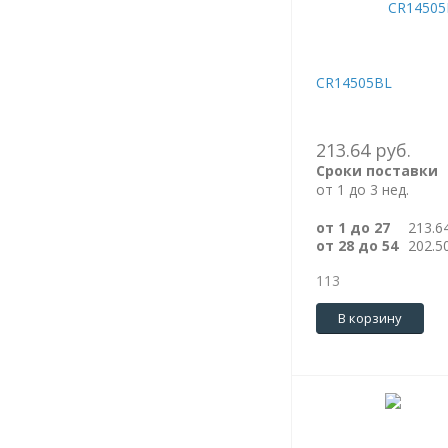
CR14505BL
213.64 руб.
Сроки поставки
от 1 до 3 нед.
от 1 до 27
213.6
от 28 до 54
202.5
113
В корзину