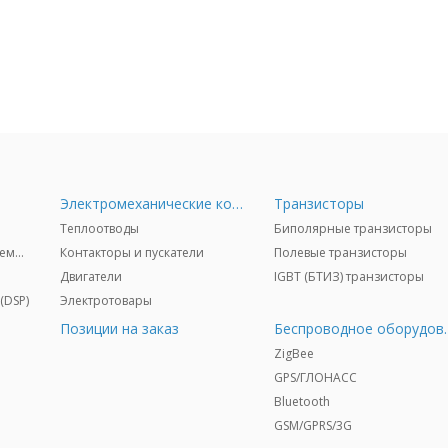
Электромеханические компоненты
Транзисторы
Теплоотводы
Биполярные транзисторы
Радиочастотные микросхемы (RF)
Контакторы и пускатели
Полевые транзисторы
Двигатели
IGBT (БТИЗ) транзисторы
(DSP)
Электротовары
Позиции на заказ
Беспрово
ZigBee
GPS/ГЛОНАСС
Bluetooth
GSM/GPRS/3G