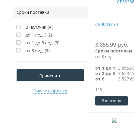
Сроки поставки
CP303385H
В наличии
(
4
)
до 1 нед.
(
12
)
от 1 до 3 нед.
(
9
)
3 855.99 руб.
от 3 нед.
(
3
)
Сроки поставки
от 3 нед.
от 1 до 1
3 855.99
от 2 до 5
3 623.18
Применить
от 6
3 527.69
119
Очистить фильтр
В корзину