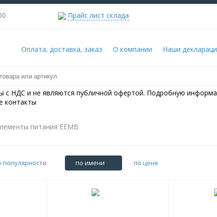
00-22:00
Прайс лист склада
Оплата, доставка, заказ
О компании
Наши деклараци
ны с НДС и не являются публичной офертой. Подробную информа
е контакты
лементы питания EEMB
о популярности
по имени
по цене