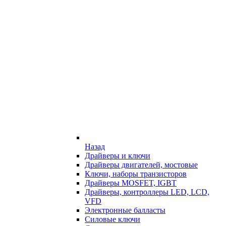
Назад
Драйверы и ключи
Драйверы двигателей, мостовые
Ключи, наборы транзисторов
Драйверы MOSFET, IGBT
Драйверы, контроллеры LED, LCD,
VFD
Электронные балласты
Силовые ключи