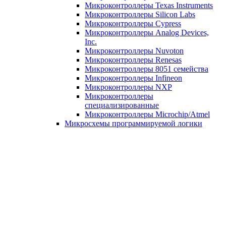
Микроконтроллеры Texas Instruments
Микроконтроллеры Silicon Labs
Микроконтроллеры Cypress
Микроконтроллеры Analog Devices,
Inc.
Микроконтроллеры Nuvoton
Микроконтроллеры Renesas
Микроконтроллеры 8051 семейства
Микроконтроллеры Infineon
Микроконтроллеры NXP
Микроконтроллеры
специализированные
Микроконтроллеры Microchip/Atmel
Микросхемы программируемой логики