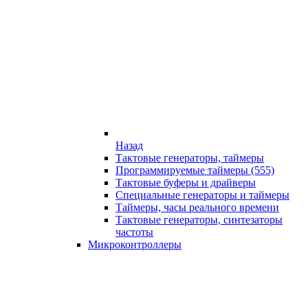
Назад
Тактовые генераторы, таймеры
Программируемые таймеры (555)
Тактовые буферы и драйверы
Специальные генераторы и таймеры
Таймеры, часы реального времени
Тактовые генераторы, синтезаторы
частоты
Микроконтроллеры