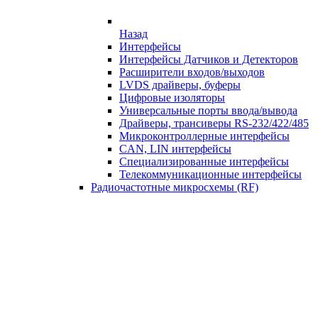
Назад
Интерфейсы
Интерфейсы Датчиков и Детекторов
Расширители входов/выходов
LVDS драйверы, буферы
Цифровые изоляторы
Универсальные порты ввода/вывода
Драйверы, трансиверы RS-232/422/485
Микроконтроллерные интерфейсы
CAN, LIN интерфейсы
Специализированные интерфейсы
Телекоммуникационные интерфейсы
Радиочастотные микросхемы (RF)