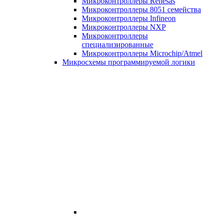
Микроконтроллеры Renesas
Микроконтроллеры 8051 семейства
Микроконтроллеры Infineon
Микроконтроллеры NXP
Микроконтроллеры
специализированные
Микроконтроллеры Microchip/Atmel
Микросхемы программируемой логики