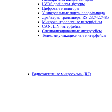
LVDS драйверы, буферы
Цифровые изоляторы
Универсальные порты ввода/вывода
Драйверы, трансиверы RS-232/422/485
Микроконтроллерные интерфейсы
CAN, LIN интерфейсы
Специализированные интерфейсы
Телекоммуникационные интерфейсы
Радиочастотные микросхемы (RF)