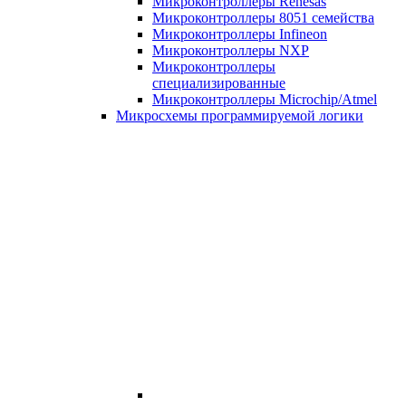
Микроконтроллеры Renesas
Микроконтроллеры 8051 семейства
Микроконтроллеры Infineon
Микроконтроллеры NXP
Микроконтроллеры
специализированные
Микроконтроллеры Microchip/Atmel
Микросхемы программируемой логики