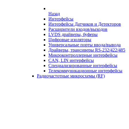
Назад
Интерфейсы
Интерфейсы Датчиков и Детекторов
Расширители входов/выходов
LVDS драйверы, буферы
Цифровые изоляторы
Универсальные порты ввода/вывода
Драйверы, трансиверы RS-232/422/485
Микроконтроллерные интерфейсы
CAN, LIN интерфейсы
Специализированные интерфейсы
Телекоммуникационные интерфейсы
Радиочастотные микросхемы (RF)