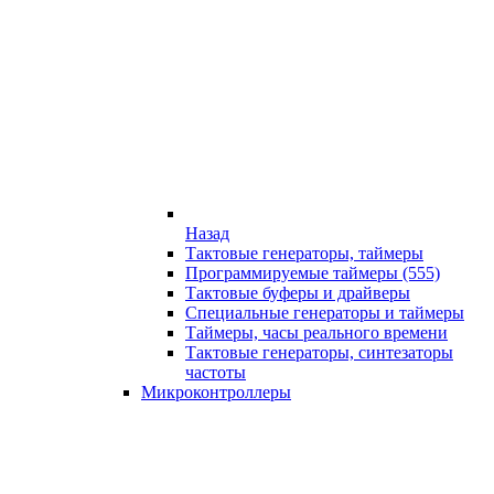
Назад
Тактовые генераторы, таймеры
Программируемые таймеры (555)
Тактовые буферы и драйверы
Специальные генераторы и таймеры
Таймеры, часы реального времени
Тактовые генераторы, синтезаторы
частоты
Микроконтроллеры