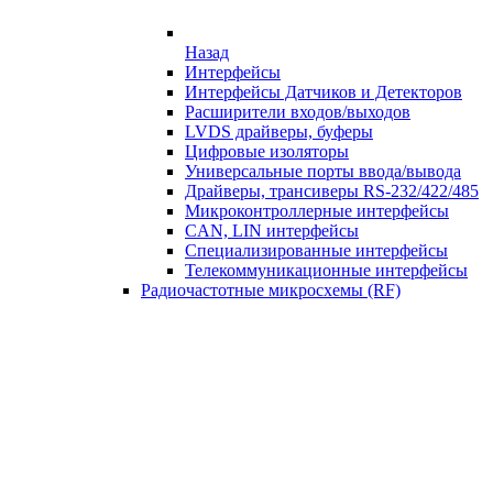
Назад
Интерфейсы
Интерфейсы Датчиков и Детекторов
Расширители входов/выходов
LVDS драйверы, буферы
Цифровые изоляторы
Универсальные порты ввода/вывода
Драйверы, трансиверы RS-232/422/485
Микроконтроллерные интерфейсы
CAN, LIN интерфейсы
Специализированные интерфейсы
Телекоммуникационные интерфейсы
Радиочастотные микросхемы (RF)