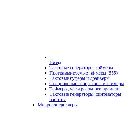
Назад
Тактовые генераторы, таймеры
Программируемые таймеры (555)
Тактовые буферы и драйверы
Специальные генераторы и таймеры
Таймеры, часы реального времени
Тактовые генераторы, синтезаторы
частоты
Микроконтроллеры