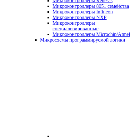
Микроконтроллеры Renesas
Микроконтроллеры 8051 семейства
Микроконтроллеры Infineon
Микроконтроллеры NXP
Микроконтроллеры
специализированные
Микроконтроллеры Microchip/Atmel
Микросхемы программируемой логики