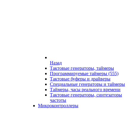
Назад
Тактовые генераторы, таймеры
Программируемые таймеры (555)
Тактовые буферы и драйверы
Специальные генераторы и таймеры
Таймеры, часы реального времени
Тактовые генераторы, синтезаторы
частоты
Микроконтроллеры