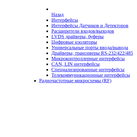
Назад
Интерфейсы
Интерфейсы Датчиков и Детекторов
Расширители входов/выходов
LVDS драйверы, буферы
Цифровые изоляторы
Универсальные порты ввода/вывода
Драйверы, трансиверы RS-232/422/485
Микроконтроллерные интерфейсы
CAN, LIN интерфейсы
Специализированные интерфейсы
Телекоммуникационные интерфейсы
Радиочастотные микросхемы (RF)