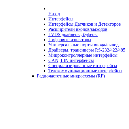
Назад
Интерфейсы
Интерфейсы Датчиков и Детекторов
Расширители входов/выходов
LVDS драйверы, буферы
Цифровые изоляторы
Универсальные порты ввода/вывода
Драйверы, трансиверы RS-232/422/485
Микроконтроллерные интерфейсы
CAN, LIN интерфейсы
Специализированные интерфейсы
Телекоммуникационные интерфейсы
Радиочастотные микросхемы (RF)