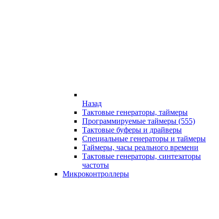
Назад
Тактовые генераторы, таймеры
Программируемые таймеры (555)
Тактовые буферы и драйверы
Специальные генераторы и таймеры
Таймеры, часы реального времени
Тактовые генераторы, синтезаторы
частоты
Микроконтроллеры