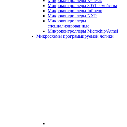
Микроконтроллеры Renesas
Микроконтроллеры 8051 семейства
Микроконтроллеры Infineon
Микроконтроллеры NXP
Микроконтроллеры
специализированные
Микроконтроллеры Microchip/Atmel
Микросхемы программируемой логики