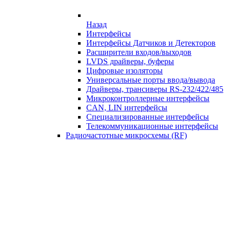
Назад
Интерфейсы
Интерфейсы Датчиков и Детекторов
Расширители входов/выходов
LVDS драйверы, буферы
Цифровые изоляторы
Универсальные порты ввода/вывода
Драйверы, трансиверы RS-232/422/485
Микроконтроллерные интерфейсы
CAN, LIN интерфейсы
Специализированные интерфейсы
Телекоммуникационные интерфейсы
Радиочастотные микросхемы (RF)