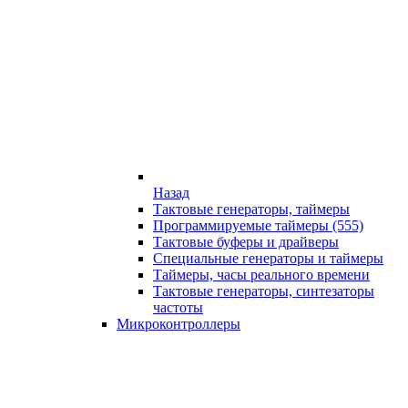
Назад
Тактовые генераторы, таймеры
Программируемые таймеры (555)
Тактовые буферы и драйверы
Специальные генераторы и таймеры
Таймеры, часы реального времени
Тактовые генераторы, синтезаторы
частоты
Микроконтроллеры