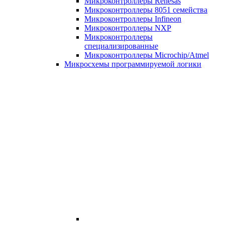
Микроконтроллеры Renesas
Микроконтроллеры 8051 семейства
Микроконтроллеры Infineon
Микроконтроллеры NXP
Микроконтроллеры
специализированные
Микроконтроллеры Microchip/Atmel
Микросхемы программируемой логики