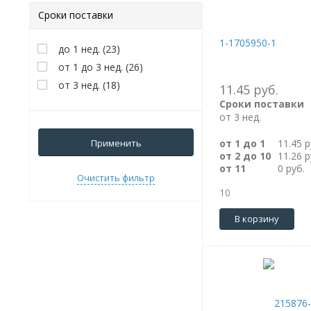
Сроки поставки
1-1705950-1
до 1 нед.
(
23
)
от 1 до 3 нед.
(
26
)
от 3 нед.
(
18
)
11.45 руб.
Сроки поставки
от 3 нед.
Применить
от 1 до 1
11.45 р
от 2 до 10
11.26 р
от 11
0 руб.
Очистить фильтр
10
В корзину