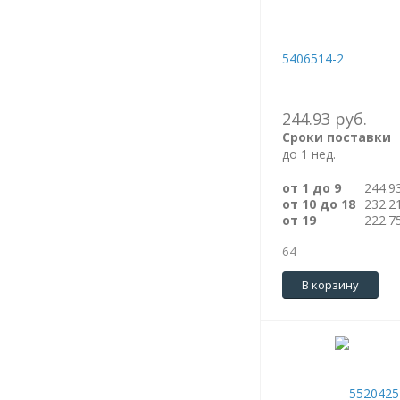
5406514-2
244.93 руб.
Сроки поставки
до 1 нед.
от 1 до 9
244.9
от 10 до 18
232.2
от 19
222.7
64
В корзину