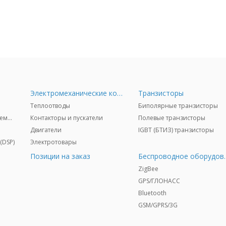
Электромеханические компоненты
Транзисторы
Теплоотводы
Биполярные транзисторы
Радиочастотные микросхемы (RF)
Контакторы и пускатели
Полевые транзисторы
Двигатели
IGBT (БТИЗ) транзисторы
(DSP)
Электротовары
Позиции на заказ
Беспрово
ZigBee
GPS/ГЛОНАСС
Bluetooth
GSM/GPRS/3G