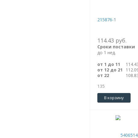
215876-1
114.43 руб.
Сроки поставки
до 1 нед.
от 1 до 11
114.4
от 12 до 21
112.0
от 22
108.8
135
В корзину