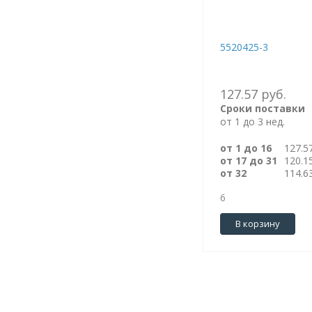
5520425-3
127.57 руб.
Сроки поставки
от 1 до 3 нед.
от 1 до 16
127.5
от 17 до 31
120.1
от 32
114.6
6
В корзину