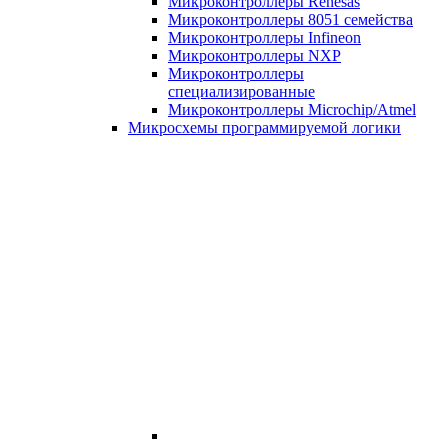
Микроконтроллеры Renesas
Микроконтроллеры 8051 семейства
Микроконтроллеры Infineon
Микроконтроллеры NXP
Микроконтроллеры
специализированные
Микроконтроллеры Microchip/Atmel
Микросхемы программируемой логики