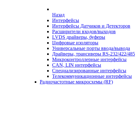
Назад
Интерфейсы
Интерфейсы Датчиков и Детекторов
Расширители входов/выходов
LVDS драйверы, буферы
Цифровые изоляторы
Универсальные порты ввода/вывода
Драйверы, трансиверы RS-232/422/485
Микроконтроллерные интерфейсы
CAN, LIN интерфейсы
Специализированные интерфейсы
Телекоммуникационные интерфейсы
Радиочастотные микросхемы (RF)