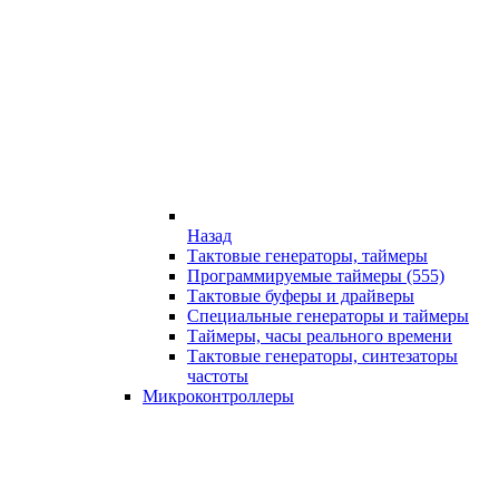
Назад
Тактовые генераторы, таймеры
Программируемые таймеры (555)
Тактовые буферы и драйверы
Специальные генераторы и таймеры
Таймеры, часы реального времени
Тактовые генераторы, синтезаторы
частоты
Микроконтроллеры