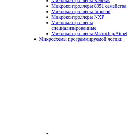
Микроконтроллеры Renesas
Микроконтроллеры 8051 семейства
Микроконтроллеры Infineon
Микроконтроллеры NXP
Микроконтроллеры
специализированные
Микроконтроллеры Microchip/Atmel
Микросхемы программируемой логики