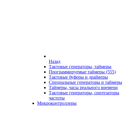
Назад
Тактовые генераторы, таймеры
Программируемые таймеры (555)
Тактовые буферы и драйверы
Специальные генераторы и таймеры
Таймеры, часы реального времени
Тактовые генераторы, синтезаторы
частоты
Микроконтроллеры