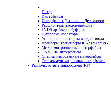
Назад
Интерфейсы
Интерфейсы Датчиков и Детекторов
Расширители входов/выходов
LVDS драйверы, буферы
Цифровые изоляторы
Универсальные порты ввода/вывода
Драйверы, трансиверы RS-232/422/485
Микроконтроллерные интерфейсы
CAN, LIN интерфейсы
Специализированные интерфейсы
Телекоммуникационные интерфейсы
Радиочастотные микросхемы (RF)