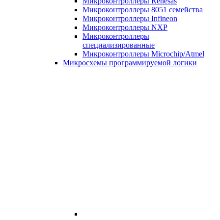
Микроконтроллеры Renesas
Микроконтроллеры 8051 семейства
Микроконтроллеры Infineon
Микроконтроллеры NXP
Микроконтроллеры
специализированные
Микроконтроллеры Microchip/Atmel
Микросхемы программируемой логики