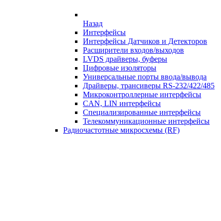
Назад
Интерфейсы
Интерфейсы Датчиков и Детекторов
Расширители входов/выходов
LVDS драйверы, буферы
Цифровые изоляторы
Универсальные порты ввода/вывода
Драйверы, трансиверы RS-232/422/485
Микроконтроллерные интерфейсы
CAN, LIN интерфейсы
Специализированные интерфейсы
Телекоммуникационные интерфейсы
Радиочастотные микросхемы (RF)