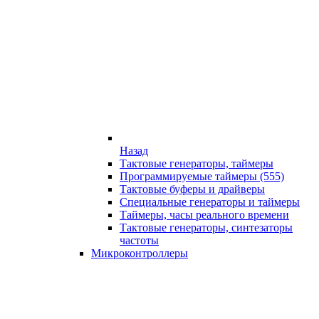
Назад
Тактовые генераторы, таймеры
Программируемые таймеры (555)
Тактовые буферы и драйверы
Специальные генераторы и таймеры
Таймеры, часы реального времени
Тактовые генераторы, синтезаторы
частоты
Микроконтроллеры